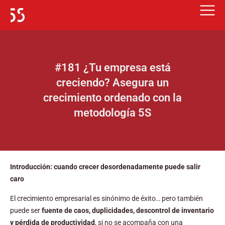
Ir
al
contenido
#181 ¿Tu empresa está
creciendo? Asegura un
crecimiento ordenado con la
metodología 5S
Introducción: cuando crecer desordenadamente puede salir
caro
El crecimiento empresarial es sinónimo de éxito… pero también
puede ser
fuente de caos, duplicidades, descontrol de inventario
y pérdida de productividad
, si no se acompaña con una