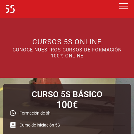
Ir
al
contenido
CURSOS 5S ONLINE
CONOCE NUESTROS CURSOS DE FORMACIÓN
100% ONLINE
CURSO 5S BÁSICO
100€
Formación de 8h
Curso de iniciación 5S