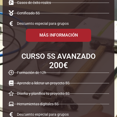
Casos de éxito reales
Certificado 5S
Descuento especial para grupos
MÁS INFORMACIÓN
CURSO 5S AVANZADO
200€
Formación de 12h
Aprende a liderar un proyecto 5S
Diseña y planifica tu proyecto 5S
Herramientas digitales 5S
Descuento especial para grupos