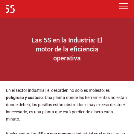
Ir
al
contenido
Las 5S en la Industria: El
motor de la eficiencia
operativa
En el sector industrial, el desorden no solo es molesto: es
peligroso y costoso
. Una planta donde las herramientas no están
donde deben, los pasillos están obstruidos o hay exceso de stock
innecesario, es una planta que está perdiendo dinero cada
minuto.
Implementar
Las 5S en una empresa
industrial es el primer paso