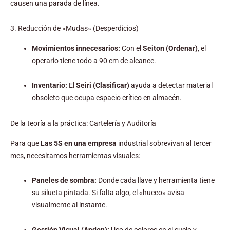
causen una parada de línea.
3. Reducción de «Mudas» (Desperdicios)
Movimientos innecesarios:
Con el
Seiton (Ordenar)
, el
operario tiene todo a 90 cm de alcance.
Inventario:
El
Seiri (Clasificar)
ayuda a detectar material
obsoleto que ocupa espacio crítico en almacén.
De la teoría a la práctica: Cartelería y Auditoría
Para que
Las 5S en una empresa
industrial sobrevivan al tercer
mes, necesitamos herramientas visuales:
Paneles de sombra:
Donde cada llave y herramienta tiene
su silueta pintada. Si falta algo, el «hueco» avisa
visualmente al instante.
Gestión Visual (Andon):
Uso de colores en el suelo y