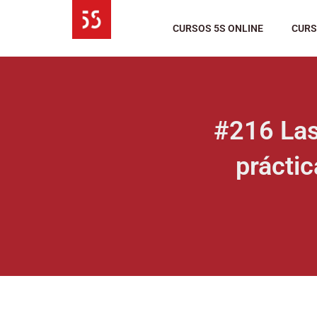
Ir
al
CURSOS 5S ONLINE
CURS
contenido
#216 Las
práctic