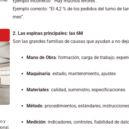
rial.
Ejemplo incorrecto: “Hay muchos errores”.
Ejemplo correcto: “El 4,2 % de los pedidos del turno de t
mes”.
2. Las espinas principales: las 6M
Son las grandes familias de causas que ayudan a no dejar
Mano de Obra
: formación, carga de trabajo, exper
Maquinaria
: estado, mantenimiento, ajustes
Materiales
: calidad, suministro, especificaciones
Método
: procedimientos, estándares, instruccione
io y
Medición
: indicadores, controles, fiabilidad de dat
ional.