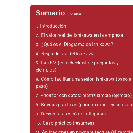
Sumario
ocultar
Introducción
1.
El valor real del Ishikawa en la empresa
2.
¿Qué es el Diagrama de Ishikawa?
3.
Regla de oro del Ishikawa
4.
Las 6M (con checklist de preguntas y
5.
ejemplos)
Cómo facilitar una sesión Ishikawa (paso a
6.
paso)
Priorizar con datos: matriz simple (ejemplo)
7.
Buenas prácticas (para no morir en la pizarr
8.
Desventajas y cómo mitigarlas
9.
Caso práctico (resumen)
10.
Aplicaciones en no-manufactura (sí, tambié
11.