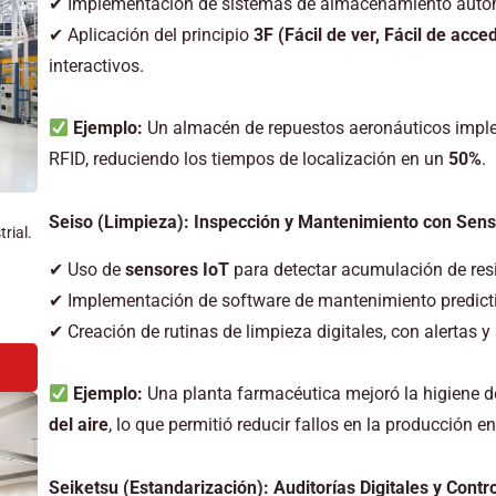
✔ Implementación de sistemas de almacenamiento autom
✔ Aplicación del principio
3F (Fácil de ver, Fácil de acce
interactivos.
Ejemplo:
Un almacén de repuestos aeronáuticos imp
RFID, reduciendo los tiempos de localización en un
50%
.
Seiso (Limpieza): Inspección y Mantenimiento con Sen
rial.
✔ Uso de
sensores IoT
para detectar acumulación de res
✔ Implementación de software de mantenimiento predicti
✔ Creación de rutinas de limpieza digitales, con alertas
Ejemplo:
Una planta farmacéutica mejoró la higiene de 
del aire
, lo que permitió reducir fallos en la producción e
Seiketsu (Estandarización): Auditorías Digitales y Contro