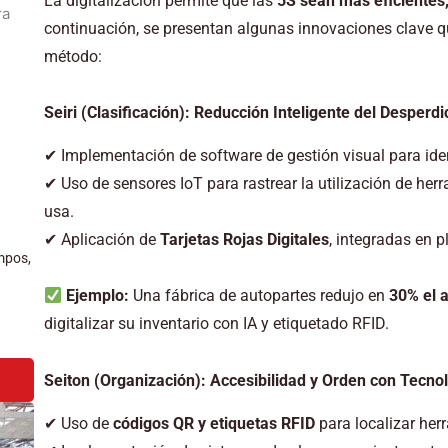
La digitalización permite que las
5S sean más eficientes
continuación, se presentan algunas innovaciones clave q
método:
Seiri (Clasificación): Reducción Inteligente del Desperdi
✔ Implementación de software de gestión visual para iden
✔ Uso de sensores IoT para rastrear la utilización de her
usa.
✔ Aplicación de
Tarjetas Rojas Digitales
, integradas en 
mpos,
Ejemplo:
Una fábrica de autopartes redujo en
30% el 
digitalizar su inventario con IA y etiquetado RFID.
Seiton (Organización): Accesibilidad y Orden con Tecn
✔ Uso de
códigos QR y etiquetas RFID
para localizar her