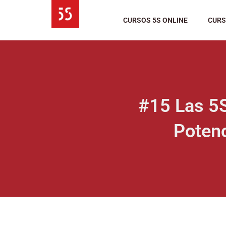
Ir
al
CURSOS 5S ONLINE
CURS
contenido
#15 Las 5S
Potenc