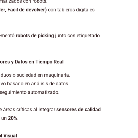
atizados con robots.
der, Fácil de devolver)
con tableros digitales
lementó
robots de picking
junto con etiquetado
sores y Datos en Tiempo Real
iduos o suciedad en maquinaria.
vo basado en análisis de datos.
 y seguimiento automatizado.
áreas críticas al integrar
sensores de calidad
n un
20%
.
l Visual