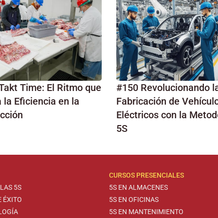
Takt Time: El Ritmo que
#150 Revolucionando l
la Eficiencia en la
Fabricación de Vehícul
cción
Eléctricos con la Metod
5S
CURSOS PRESENCIALES
LAS 5S
5S EN ALMACENES
 ÉXITO
5S EN OFICINAS
LOGÍA
5S EN MANTENIMIENTO