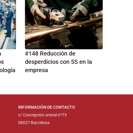
a
#148 Reducción de
os
desperdicios con 5S en la
ología
empresa
INFORMACIÓN DE CONTACTO
c/ Concepción arenal nº73
08027 Barcelona