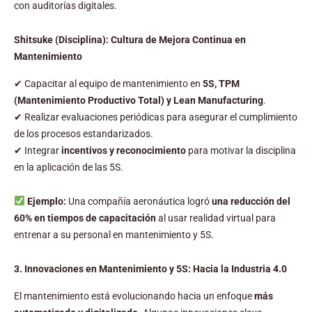
con auditorías digitales.
Shitsuke (Disciplina): Cultura de Mejora Continua en
Mantenimiento
✔ Capacitar al equipo de mantenimiento en
5S, TPM
(Mantenimiento Productivo Total) y Lean Manufacturing
.
✔ Realizar evaluaciones periódicas para asegurar el cumplimiento
de los procesos estandarizados.
✔ Integrar
incentivos y reconocimiento
para motivar la disciplina
en la aplicación de las 5S.
Ejemplo:
Una compañía aeronáutica logró
una reducción del
60% en tiempos de capacitación
al usar realidad virtual para
entrenar a su personal en mantenimiento y 5S.
3. Innovaciones en Mantenimiento y 5S: Hacia la Industria 4.0
El mantenimiento está evolucionando hacia un enfoque
más