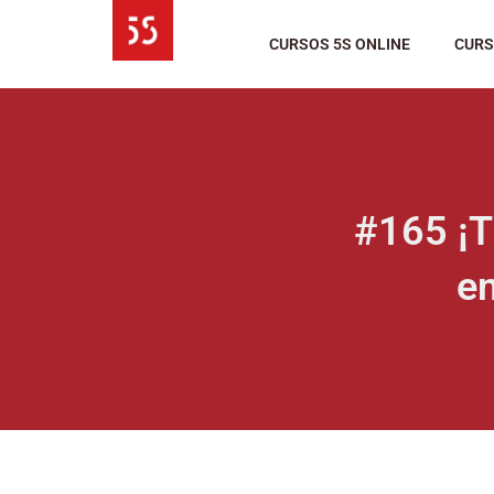
Ir
al
CURSOS 5S ONLINE
CURS
contenido
#165 ¡T
e