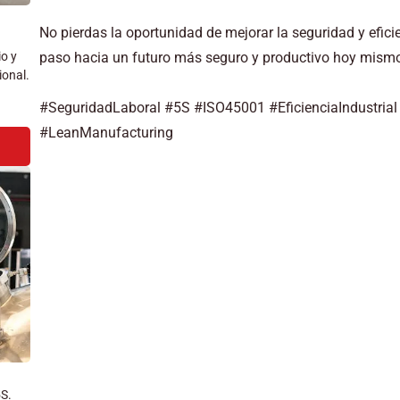
No pierdas la oportunidad de mejorar la seguridad y efici
io y
paso hacia un futuro más seguro y productivo hoy mism
ional.
#SeguridadLaboral #5S #ISO45001 #EficienciaIndustria
#LeanManufacturing
5S.