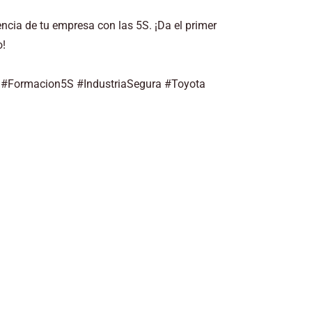
encia de tu empresa con las 5S. ¡Da el primer
o!
l #Formacion5S #IndustriaSegura #Toyota