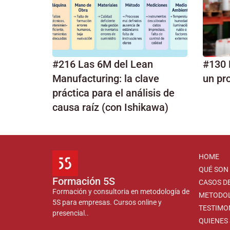
#216 Las 6M del Lean
#130 
Manufacturing: la clave
un pr
práctica para el análisis de
causa raíz (con Ishikawa)
HOME
QUÉ SON 
Formación 5S
CASOS DE
Formación y consultoria en metodología de
METODO
5S para empresas. Cursos online y
TESTIMO
presencial..
QUIENES