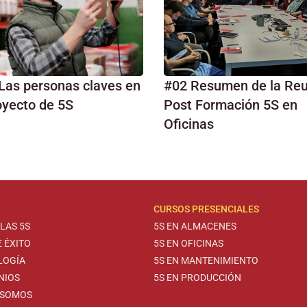
Las personas claves en
#02 Resumen de la Re
oyecto de 5S
Post Formación 5S en
Oficinas
CURSOS PRESENCIALES
LAS 5S
5S EN ALMACENES
 ÉXITO
5S EN OFICINAS
LOGÍA
5S EN MANTENIMIENTO
NIOS
5S EN PRODUCCIÓN
 SOMOS