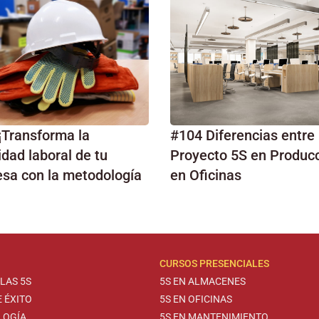
¡Transforma la
#104 Diferencias entre
dad laboral de tu
Proyecto 5S en Producc
sa con la metodología
en Oficinas
CURSOS PRESENCIALES
LAS 5S
5S EN ALMACENES
 ÉXITO
5S EN OFICINAS
LOGÍA
5S EN MANTENIMIENTO