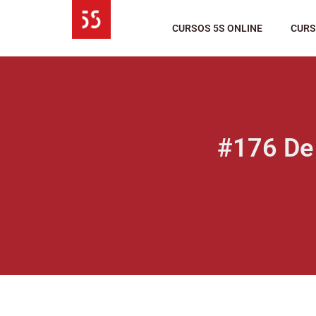
Ir
al
CURSOS 5S ONLINE
CURS
contenido
#176 De 