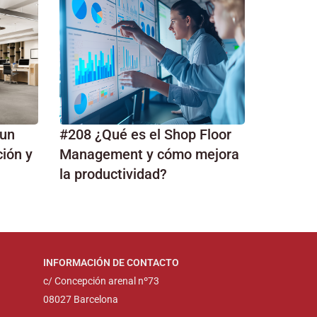
 un
#208 ¿Qué es el Shop Floor
ión y
Management y cómo mejora
la productividad?
INFORMACIÓN DE CONTACTO
c/ Concepción arenal nº73
08027 Barcelona