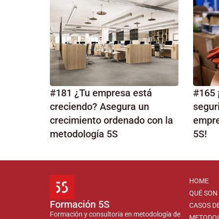
#181 ¿Tu empresa está
#165 
creciendo? Asegura un
seguri
crecimiento ordenado con la
empre
metodología 5S
5S!
HOME
QUÉ SON 
Formación 5S
CASOS DE
Formación y consultoria en metodología de
METODO