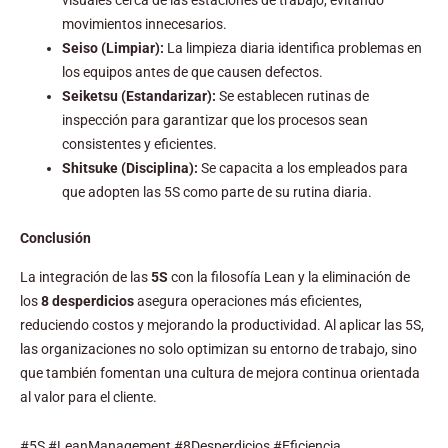
visuales cerca de las estaciones de trabajo, evitando
movimientos innecesarios.
Seiso (Limpiar):
La limpieza diaria identifica problemas en
los equipos antes de que causen defectos.
Seiketsu (Estandarizar):
Se establecen rutinas de
inspección para garantizar que los procesos sean
consistentes y eficientes.
Shitsuke (Disciplina):
Se capacita a los empleados para
que adopten las 5S como parte de su rutina diaria.
Conclusión
La integración de las
5S
con la filosofía Lean y la eliminación de
los
8 desperdicios
asegura operaciones más eficientes,
reduciendo costos y mejorando la productividad. Al aplicar las 5S,
las organizaciones no solo optimizan su entorno de trabajo, sino
que también fomentan una cultura de mejora continua orientada
al valor para el cliente.
#5S #LeanManagement #8Desperdicios #Eficiencia