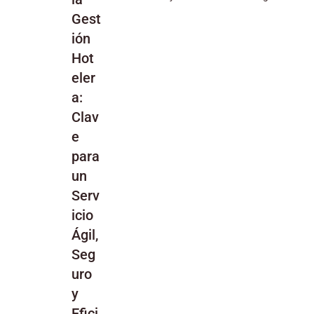
Gest
ión
Hot
eler
a:
Clav
e
para
un
Serv
icio
Ágil,
Seg
uro
y
Efici