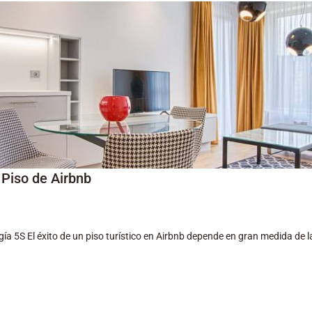
PAGE
PAGE
PAGE
PAGE
PAGE
PAGE
PAGE
PAGE
PAGE
PAGE
PAGE
PAGE
PAGE
PAGE
P
 Piso de Airbnb
ía 5S El éxito de un piso turístico en Airbnb depende en gran medida de la 