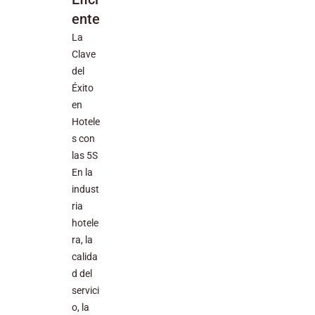
ente
La
Clave
del
Éxito
en
Hotele
s con
las 5S
En la
indust
ria
hotele
ra, la
calida
d del
servici
o, la