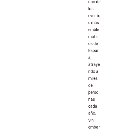
uno de
los
evento
s más
emble
mátic
os de
Españ
a,
atraye
ndo a
miles
de
perso
nas
cada
año.
Sin
embar