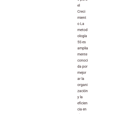
el
Creci
mient
o La
metod
ología
5S es
amplia
mente
conoci
da por
mejor
ar la
organi
zación
y la
eficien
cia en