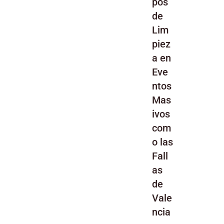
pos
de
Lim
piez
a en
Eve
ntos
Mas
ivos
com
o las
Fall
as
de
Vale
ncia