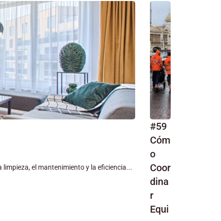
AGE
#59
Cóm
o
Coor
limpieza, el mantenimiento y la eficiencia...
dina
r
Equi