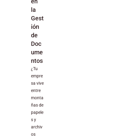
en
la
Gest
ión
de
Doc
ume
ntos
¿Tu
empre
sa vive
entre
monta
ñas de
papele
s y
archiv
os