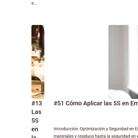
e...
#13
#51 Cómo Aplicar las 5S en E
Las
5S
en
Introducción: Optimización y Seguridad en E
materiales y residuos hasta la seguridad en e
la