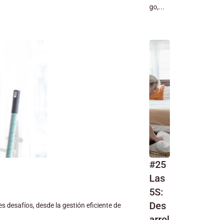
go,...
#25
Las
5S:
Des
 desafíos, desde la gestión eficiente de
arrol