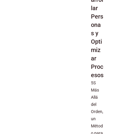
lar
Pers
ona
s y
Opti
miz
ar
Proc
esos
5S
Más
Allá
del
Orden,
un
Métod
o para