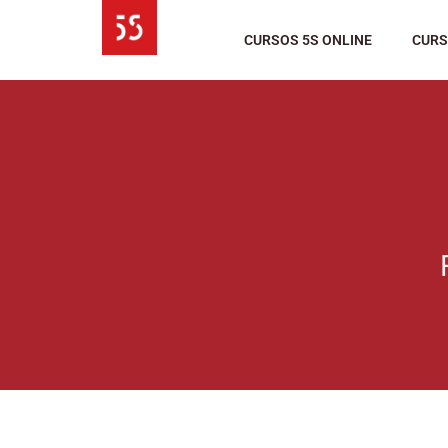
Ir
al
CURSOS 5S ONLINE
CURS
contenido