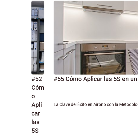
#52
#55 Cómo Aplicar las 5S en un
Cóm
o
Apli
La Clave del Éxito en Airbnb con la Metodolog
car
las
5S