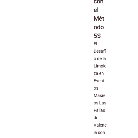
con
el
Mét
odo
5S
El
Desafí
o de la
Limpie
za en
Event
os
Masiv
os Las
Fallas
de
Valenc
ia son