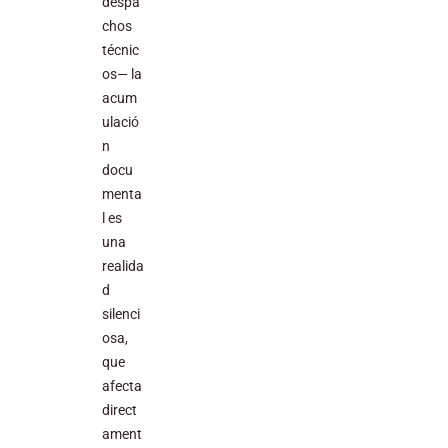
despa
chos
técnic
os— la
acum
ulació
n
docu
menta
l es
una
realida
d
silenci
osa,
que
afecta
direct
ament